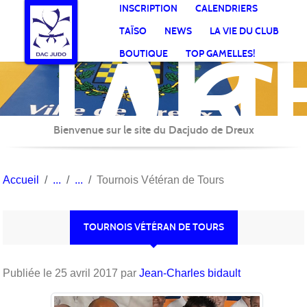
DR
Panneau de gestion des cookies
INSCRIPTION
CALENDRIERS
AC
TAÏSO
NEWS
LA VIE DU CLUB
Jud
BOUTIQUE
TOP GAMELLES!
Bienvenue sur le site du Dacjudo de Dreux
Accueil
Tournois Vétéran de Tours
TOURNOIS VÉTÉRAN DE TOURS
Publiée le
25 avril 2017
par
Jean-Charles bidault