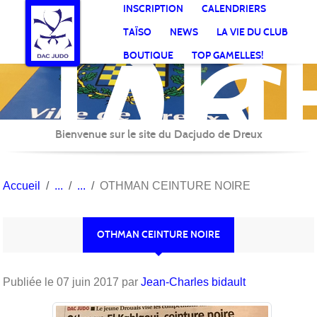
DR
Panneau de gestion des cookies
INSCRIPTION
CALENDRIERS
AC
TAÏSO
NEWS
LA VIE DU CLUB
Jud
BOUTIQUE
TOP GAMELLES!
Bienvenue sur le site du Dacjudo de Dreux
Accueil
OTHMAN CEINTURE NOIRE
OTHMAN CEINTURE NOIRE
Publiée le
07 juin 2017
par
Jean-Charles bidault