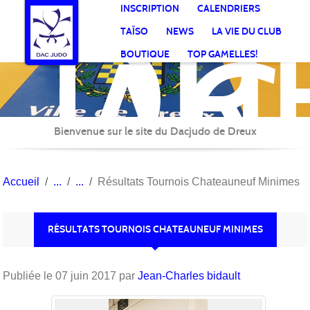
DR
Panneau de gestion des cookies
INSCRIPTION
CALENDRIERS
AC
TAÏSO
NEWS
LA VIE DU CLUB
Jud
BOUTIQUE
TOP GAMELLES!
Bienvenue sur le site du Dacjudo de Dreux
Accueil
Résultats Tournois Chateauneuf Minimes
RÉSULTATS TOURNOIS CHATEAUNEUF MINIMES
Publiée le
07 juin 2017
par
Jean-Charles bidault