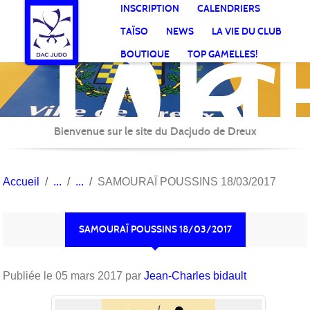
DR
Panneau de gestion des cookies
INSCRIPTION
CALENDRIERS
AC
TAÏSO
NEWS
LA VIE DU CLUB
Jud
BOUTIQUE
TOP GAMELLES!
Bienvenue sur le site du Dacjudo de Dreux
Accueil
SAMOURAÏ POUSSINS 18/03/2017
SAMOURAÏ POUSSINS 18/03/2017
Publiée le
05 mars 2017
par
Jean-Charles bidault