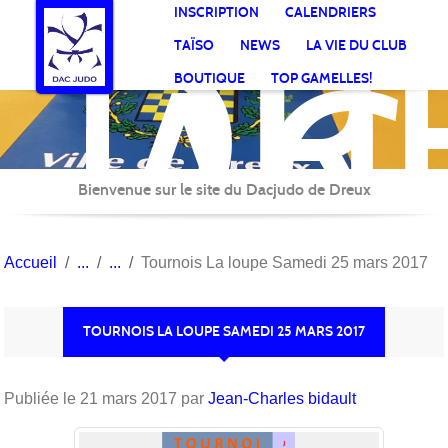
DR
Panneau de gestion des cookies
INSCRIPTION
CALENDRIERS
AC
TAÏSO
NEWS
LA VIE DU CLUB
Jud
BOUTIQUE
TOP GAMELLES!
Bienvenue sur le site du Dacjudo de Dreux
Accueil
Tournois La loupe Samedi 25 mars 2017
TOURNOIS LA LOUPE SAMEDI 25 MARS 2017
Publiée le
21 mars 2017
par
Jean-Charles bidault