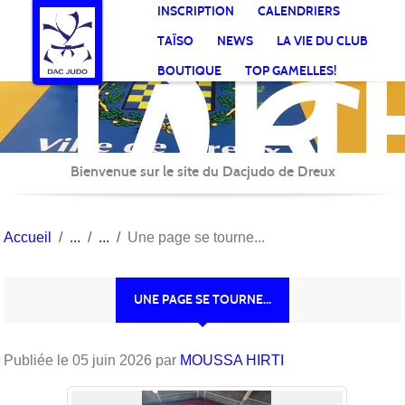
DR
Panneau de gestion des cookies
INSCRIPTION
CALENDRIERS
AC
TAÏSO
NEWS
LA VIE DU CLUB
Jud
BOUTIQUE
TOP GAMELLES!
Bienvenue sur le site du Dacjudo de Dreux
Accueil
Une page se tourne...
UNE PAGE SE TOURNE...
Publiée le
05 juin 2026
par
MOUSSA HIRTI