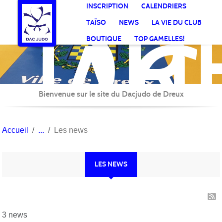
DR
Panneau de gestion des cookies
INSCRIPTION
CALENDRIERS
AC
TAÏSO
NEWS
LA VIE DU CLUB
Jud
BOUTIQUE
TOP GAMELLES!
Bienvenue sur le site du Dacjudo de Dreux
Accueil
Les news
LES NEWS
3 news