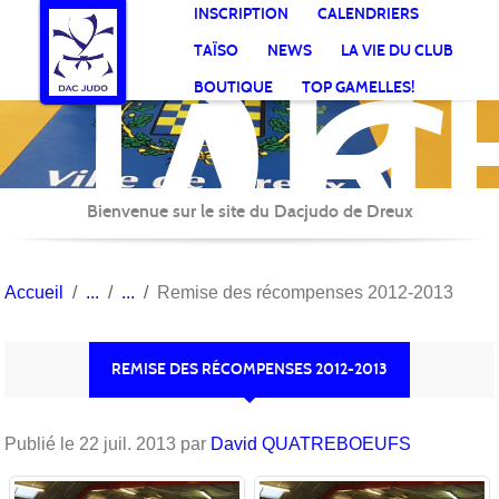
DR
Panneau de gestion des cookies
INSCRIPTION
CALENDRIERS
AC
TAÏSO
NEWS
LA VIE DU CLUB
Jud
BOUTIQUE
TOP GAMELLES!
Bienvenue sur le site du Dacjudo de Dreux
Accueil
Remise des récompenses 2012-2013
REMISE DES RÉCOMPENSES 2012-2013
Publié le
22 juil. 2013
par
David QUATREBOEUFS