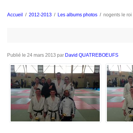
Accueil
2012-2013
Les albums photos
nogents le roi
Publié le
24 mars 2013
par
David QUATREBOEUFS