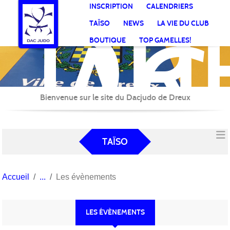
DR
Panneau de gestion des cookies
INSCRIPTION
CALENDRIERS
AC
TAÏSO
NEWS
LA VIE DU CLUB
Jud
BOUTIQUE
TOP GAMELLES!
Bienvenue sur le site du Dacjudo de Dreux
TAÏSO
Accueil
Les évènements
LES ÉVÈNEMENTS