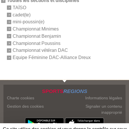
Toutes les sections et disciplines
TAÏSO
cadet(te)
mini-poussin(e)
Championnat Minimes
Championnat Benjamin
Championnat Poussins
Championnat vétéran DAC
Equipe Féminine DAC-Alliance Dreux
SPORTS
REGIONS
Charte cookies
Informations légales
Gestion des cookies
Signaler un contenu
inapproprié