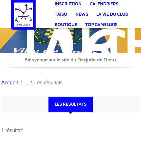
DR
Panneau de gestion des cookies
INSCRIPTION
CALENDRIERS
AC
TAÏSO
NEWS
LA VIE DU CLUB
Jud
BOUTIQUE
TOP GAMELLES!
Bienvenue sur le site du Dacjudo de Dreux
Accueil
Les résultats
LES RÉSULTATS
1 résultat