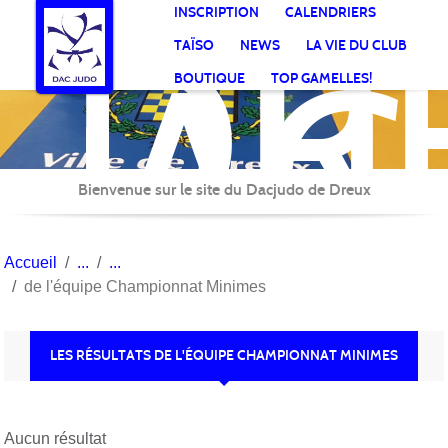
DR
Panneau de gestion des cookies
INSCRIPTION
CALENDRIERS
AC
TAÏSO
NEWS
LA VIE DU CLUB
Jud
BOUTIQUE
TOP GAMELLES!
Bienvenue sur le site du Dacjudo de Dreux
Accueil
de l'équipe Championnat Minimes
LES RÉSULTATS DE L'ÉQUIPE CHAMPIONNAT MINIMES
Aucun résultat