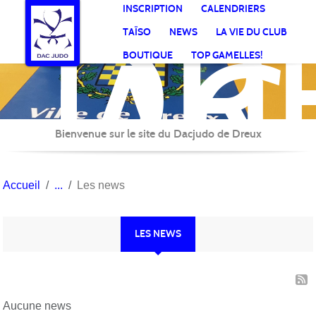
DR
Panneau de gestion des cookies
INSCRIPTION
CALENDRIERS
AC
TAÏSO
NEWS
LA VIE DU CLUB
Jud
BOUTIQUE
TOP GAMELLES!
Bienvenue sur le site du Dacjudo de Dreux
Accueil
Les news
LES NEWS
Aucune news