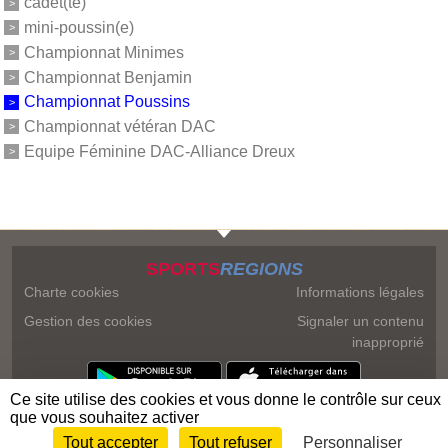
cadet(te)
mini-poussin(e)
Championnat Minimes
Championnat Benjamin
Championnat Poussins
Championnat vétéran DAC
Equipe Féminine DAC-Alliance Dreux
SPORTS
REGIONS
Charte cookies
Informations légales
Gestion des cookies
Signaler un contenu
inapproprié
Ce site utilise des cookies et vous donne le contrôle sur ceux
que vous souhaitez activer
Tout accepter
Tout refuser
Personnaliser
Envie de participer ?
Connexion