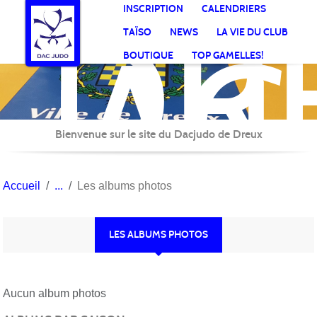
DR
Panneau de gestion des cookies
INSCRIPTION
CALENDRIERS
AC
TAÏSO
NEWS
LA VIE DU CLUB
Jud
BOUTIQUE
TOP GAMELLES!
Bienvenue sur le site du Dacjudo de Dreux
Accueil
Les albums photos
LES ALBUMS PHOTOS
Aucun album photos