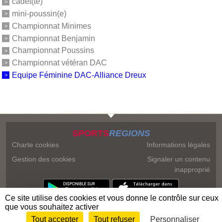
cadet(te)
mini-poussin(e)
Championnat Minimes
Championnat Benjamin
Championnat Poussins
Championnat vétéran DAC
Equipe Féminine DAC-Alliance Dreux
SPORTS
REGIONS
Charte cookies
Informations légales
Gestion des cookies
Signaler un contenu
inapproprié
Ce site utilise des cookies et vous donne le contrôle sur ceux
que vous souhaitez activer
Tout accepter
Tout refuser
Personnaliser
Envie de participer ?
Connexion