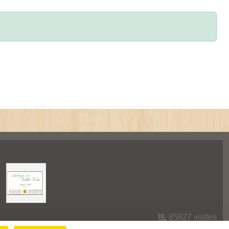
85827
visites