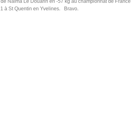
on de Naïma Le Douarin en -57 kg au championnat de France
 1 à St Quentin en Yvelines. Bravo.