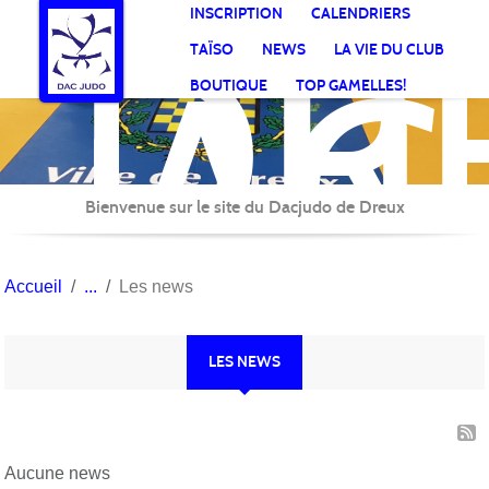
DR
Panneau de gestion des cookies
INSCRIPTION
CALENDRIERS
AC
TAÏSO
NEWS
LA VIE DU CLUB
Jud
BOUTIQUE
TOP GAMELLES!
Bienvenue sur le site du Dacjudo de Dreux
Accueil
Les news
LES NEWS
Aucune news