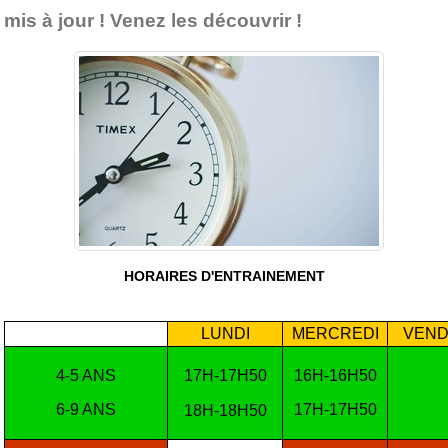
mis à jour ! Venez les découvrir !
HORAIRES D'ENTRAINEMENT
LUNDI
MERCREDI
VEND
4-5 ANS
17H-17H50
16H-16H50
6-9 ANS
17H-17H50
18H-18H50