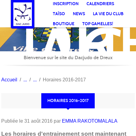
DR
Panneau de gestion des cookies
INSCRIPTION
CALENDRIERS
AC
TAÏSO
NEWS
LA VIE DU CLUB
Jud
BOUTIQUE
TOP GAMELLES!
Bienvenue sur le site du Dacjudo de Dreux
Accueil
Horaires 2016-2017
HORAIRES 2016-2017
Publiée le
31 août 2016
par
EMMA RAKOTOMALALA
Les horaires d'entrainement sont maintenant