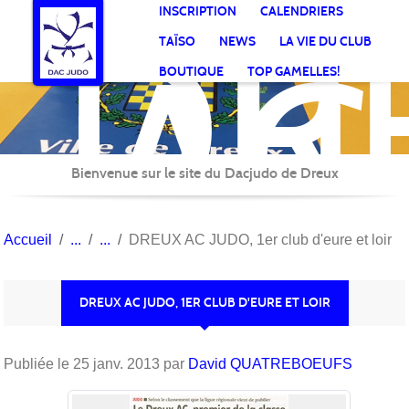
DR
Panneau de gestion des cookies
INSCRIPTION
CALENDRIERS
AC
TAÏSO
NEWS
LA VIE DU CLUB
Jud
BOUTIQUE
TOP GAMELLES!
Bienvenue sur le site du Dacjudo de Dreux
Accueil
DREUX AC JUDO, 1er club d'eure et loir
DREUX AC JUDO, 1ER CLUB D'EURE ET LOIR
Publiée le
25 janv. 2013
par
David QUATREBOEUFS