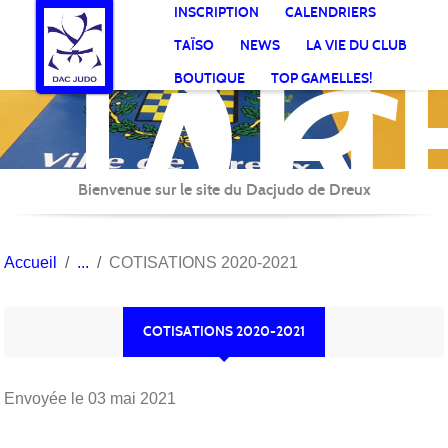
DR
Panneau de gestion des cookies
INSCRIPTION
CALENDRIERS
AC
TAÏSO
NEWS
LA VIE DU CLUB
Jud
BOUTIQUE
TOP GAMELLES!
Bienvenue sur le site du Dacjudo de Dreux
Accueil
COTISATIONS 2020-2021
COTISATIONS 2020-2021
Envoyée le
03 mai 2021