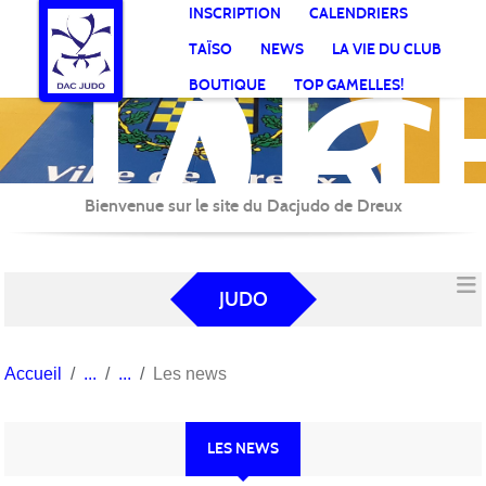
DR
Panneau de gestion des cookies
INSCRIPTION
CALENDRIERS
AC
TAÏSO
NEWS
LA VIE DU CLUB
Jud
BOUTIQUE
TOP GAMELLES!
Bienvenue sur le site du Dacjudo de Dreux
JUDO
Accueil
Les news
LES NEWS