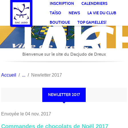
DR
Panneau de gestion des cookies
INSCRIPTION
CALENDRIERS
AC
TAÏSO
NEWS
LA VIE DU CLUB
Jud
BOUTIQUE
TOP GAMELLES!
Bienvenue sur le site du Dacjudo de Dreux
Accueil
Newletter 2017
NEWLETTER 2017
Envoyée le
04 nov. 2017
Commandes de chocolats de Noël 2017