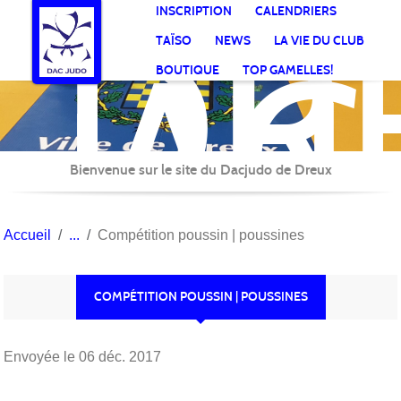
DR
Panneau de gestion des cookies
INSCRIPTION
CALENDRIERS
AC
TAÏSO
NEWS
LA VIE DU CLUB
Jud
BOUTIQUE
TOP GAMELLES!
Bienvenue sur le site du Dacjudo de Dreux
Accueil
Compétition poussin | poussines
COMPÉTITION POUSSIN | POUSSINES
Envoyée le
06 déc. 2017