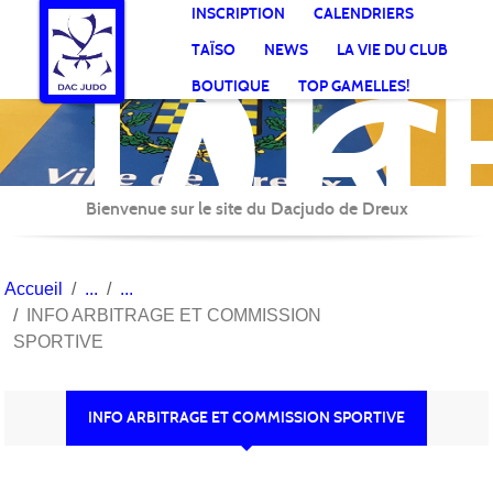
DR
Panneau de gestion des cookies
INSCRIPTION
CALENDRIERS
AC
TAÏSO
NEWS
LA VIE DU CLUB
Jud
BOUTIQUE
TOP GAMELLES!
Bienvenue sur le site du Dacjudo de Dreux
Accueil
INFO ARBITRAGE ET COMMISSION
SPORTIVE
INFO ARBITRAGE ET COMMISSION SPORTIVE