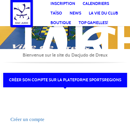
DR
Panneau de gestion des cookies
INSCRIPTION
CALENDRIERS
AC
TAÏSO
NEWS
LA VIE DU CLUB
Jud
BOUTIQUE
TOP GAMELLES!
Bienvenue sur le site du Dacjudo de Dreux
CRÉER SON COMPTE SUR LA PLATEFORME SPORTSREGIONS
Créer un compte